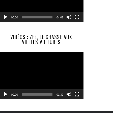
00:00
04:01
VIDÉOS : ZFE, LE CHASSE AUX
VIELLES VOITURES
Lecteur
vidéo
00:00
01:32