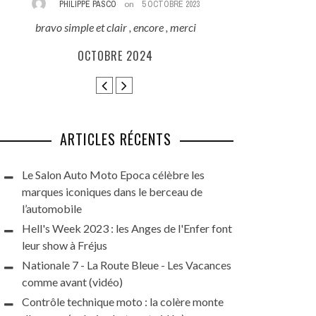
PHILIPPE PASCO
on
5 OCTOBRE 2023
REZA
bravo simple et clair , encore , merci
Excellent reporta
que ces beauté
OCTOBRE 2024
HARLEY DAYS 
GRAN
ARTICLES RÉCENTS
Le Salon Auto Moto Epoca célèbre les
marques iconiques dans le berceau de
l’automobile
Hell's Week 2023 : les Anges de l'Enfer font
leur show à Fréjus
Nationale 7 - La Route Bleue - Les Vacances
comme avant (vidéo)
Contrôle technique moto : la colère monte