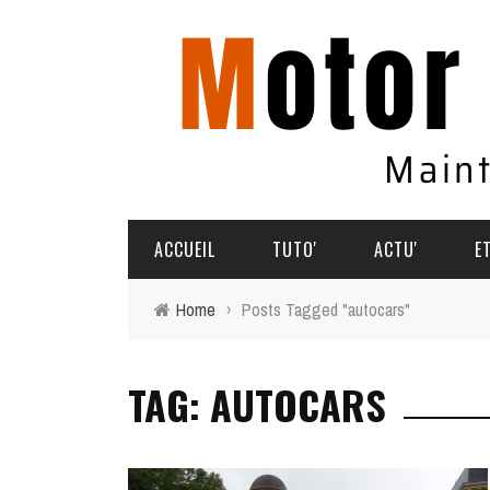
ACCUEIL
TUTO'
ACTU'
E
Home
›
Posts Tagged "autocars"
TUTO'
PARTAGEZ VOS AVENTURES
TAG: AUTOCARS
COMMENT ÇA MARCHE
AGENDA
SOUVENIRS