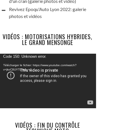
d'un cran (galerie photos et vidéo)
Revivez Epoqu'Auto Lyon 2022: galerie
photos et vidéos
VIDÉOS : MOTORISATIONS HYBRIDES,
LE GRAND MENSONGE
Lecteur
Code 150: Unknown error.
vidéo
Télécharger le fichier: https://www.youtube.com/watch?
v=jkoC8UYTu-w&_=1
VIDÉOS : FIN DU CONTRÔLE