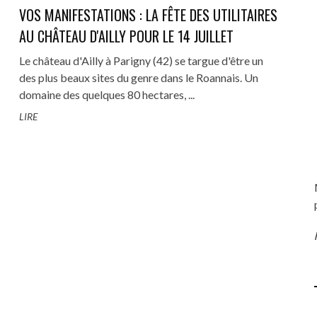
VOS MANIFESTATIONS : LA FÊTE DES UTILITAIRES
AU CHÂTEAU D'AILLY POUR LE 14 JUILLET
Le château d'Ailly à Parigny (42) se targue d'être un
des plus beaux sites du genre dans le Roannais. Un
L'S WEEK 2023 : LES ANGES DE
NATIONALE 7 - LA ROUTE BLE
5 - REMPLACEMENT VISCO-
ELLES, CHACUN ÉCRIT SA
REVIVAL GALERIE PHOTOS : MAC
TUTO # 14 - RÉFECTION PARE-C
domaine des quelques 80 hectares, ...
ENFER FONT LEUR SHOW À ...
LES VACANCES COMME AVA
R ET CALORSTAT MERCEDES
LÉGENDE
ET BAS DE CAISSE MERCEDES W1
MOTORS À COUCHES (71), ÉDITI
LIRE
(VIDÉO)
13 SEPTEMBRE 2023
0
W124 300 TD
2019
...
17 MAI 2021
0
13 SEPTEMBRE 2023
0
1 AVRIL 2022
0
13 JANVIER 2022
1 MAI 2021
0
0