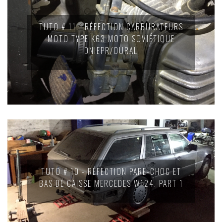
TUTO # 11 - RÉFECTION CARBURATEURS
MOTO TYPE K63 MOTO SOVIÉTIQUE
DNIEPR/OURAL
TUTO # 10 - RÉFECTION PARE-CHOC ET
BAS DE CAISSE MERCEDES W124. PART 1