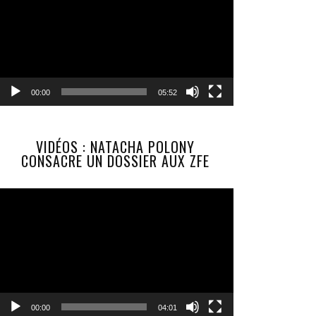
00:00
05:52
VIDÉOS : NATACHA POLONY
CONSACRE UN DOSSIER AUX ZFE
Lecteur
vidéo
00:00
04:01