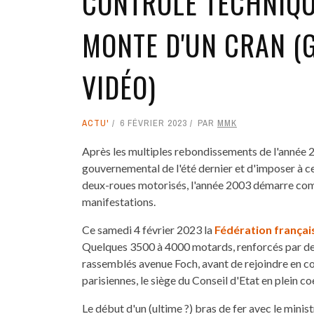
CONTRÔLE TECHNIQU
MONTE D'UN CRAN (
VIDÉO)
ACTU'
6 FÉVRIER 2023
PAR
MMK
Après les multiples rebondissements de l'année 20
gouvernemental de l'été dernier et d'imposer à ce
deux-roues motorisés, l'année 2003 démarre comme 
manifestations.
Ce samedi 4 février 2023 la
Fédération françai
Quelques 3500 à 4000 motards, renforcés par des
rassemblés avenue Foch, avant de rejoindre en cor
parisiennes, le siège du Conseil d'Etat en plein co
Le début d'un (ultime ?) bras de fer avec le mini