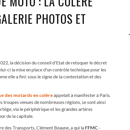
E MOTO : LA COLÈRE
reportages de très grandes qualités ...
GALERIE PHOTOS ET
LA 8E BOURSE EXPO MOTO DE CHAMPOLY
(PHOTOS ET VIDÉO)
22, la décision du conseil d'Etat de retoquer le décret
lui-ci la mise en place d'un contrôle technique pour les
elle a fini: sous le signe de la contestation et des
se des motards en colère
appelait à manifester à Paris.
 troupes venues de nombreuses régions, se sont ainsi
tège, via le périphérique et les grandes artères
eur de la capitale.
stre des Transports, Clément Beaune, a qui la
FFMC
-