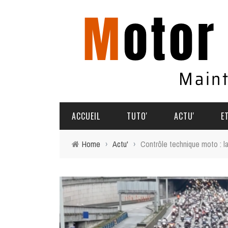
ACCUEIL
TUTO'
ACTU'
E
Home
›
Actu'
›
Contrôle technique moto : la
TUTO'
PARTAGEZ VOS AVENTURES
COMMENT ÇA MARCHE
AGENDA
SOUVENIRS