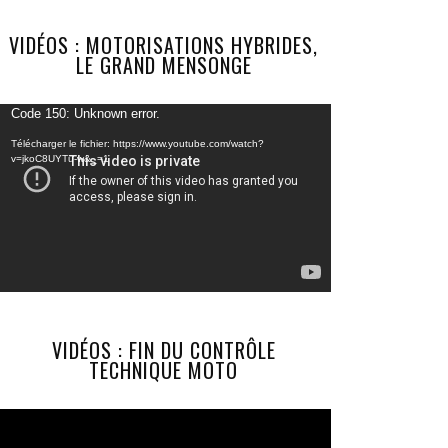
VIDÉOS : MOTORISATIONS HYBRIDES,
LE GRAND MENSONGE
Lecteur
Code 150: Unknown error.
vidéo
Télécharger le fichier: https://www.youtube.com/watch?
v=jkoC8UYTu-w&_=1
VIDÉOS : FIN DU CONTRÔLE
TECHNIQUE MOTO
Lecteur
vidéo