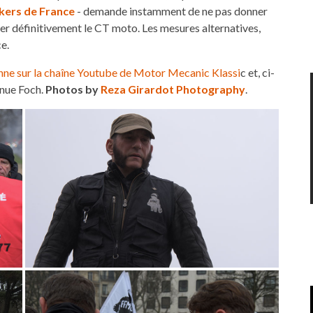
kers de France
- demande instamment de ne pas donner
rrer définitivement le CT moto. Les mesures alternatives,
e.
enne sur la chaîne Youtube de Motor Mecanic Klassi
c et, ci-
enue Foch.
Photos by
Reza Girardot Photography
.