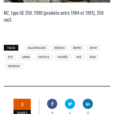
MZ, type GE 250, 1990 (produite entre 1984 et 1991), 250
cm3.
TAGS
ALLEMAGNE
BERLIN
BMW
DKW
EST
JAWA
MOTOS
MUSÉE
MZ
RDA
SIMSON
0
0
0
+
SHARES