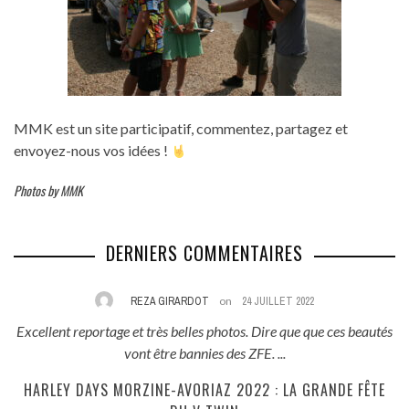
MMK est un site participatif, commentez, partagez et
envoyez-nous vos idées !
Photos by MMK
DERNIERS COMMENTAIRES
24 JUILLET 2022
MMK
on
17 JUIN 2
os. Dire que que ces beautés
Il n'est hélas pas possible de filmer tous les
 ZFE. ...
une video d'une dizaine 
022 : LA GRANDE FÊTE
LES RÉTROPÉTARADES INVESTISSENT T