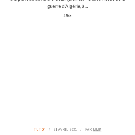
guerre d’Algérie, à ...
LIRE
TUTO'
21 AVRIL 2021
PAR
MMK