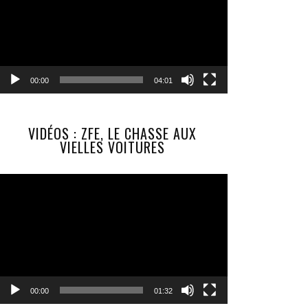
00:00
04:01
VIDÉOS : ZFE, LE CHASSE AUX
VIELLES VOITURES
Lecteur
vidéo
00:00
01:32