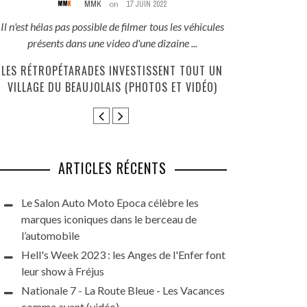
MMK
on
17 JUIN 2022
REZ
Il n'est hélas pas possible de filmer tous les véhicules
Un pied de nez, a 
présents dans une video d'une dizaine ...
rassemblemen
LES RÉTROPÉTARADES INVESTISSENT TOUT UN
JOURNÉE DES
VILLAGE DU BEAUJOLAIS (PHOTOS ET VIDÉO)
DIMANCHE PE
ARTICLES RÉCENTS
Le Salon Auto Moto Epoca célèbre les
marques iconiques dans le berceau de
l’automobile
Hell's Week 2023 : les Anges de l'Enfer font
leur show à Fréjus
Nationale 7 - La Route Bleue - Les Vacances
comme avant (vidéo)