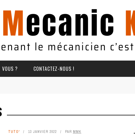
T VOUS ?
CONTACTEZ-NOUS !
S
TUTO'
13 JANVIER 2022
PAR
MMK