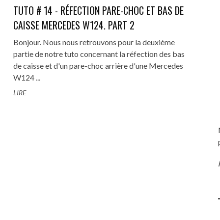
TUTO # 14 - RÉFECTION PARE-CHOC ET BAS DE
CAISSE MERCEDES W124. PART 2
Bonjour. Nous nous retrouvons pour la deuxième
partie de notre tuto concernant la réfection des bas
L'S WEEK 2023 : LES ANGES DE
NATIONALE 7 - LA ROUTE BLE
5 - REMPLACEMENT VISCO-
ELLES, CHACUN ÉCRIT SA
REVIVAL GALERIE PHOTOS : MAC
TUTO # 14 - RÉFECTION PARE-C
de caisse et d'un pare-choc arrière d'une Mercedes
ENFER FONT LEUR SHOW À ...
LES VACANCES COMME AVA
W124 ...
R ET CALORSTAT MERCEDES
LÉGENDE
ET BAS DE CAISSE MERCEDES W1
MOTORS À COUCHES (71), ÉDITI
(VIDÉO)
13 SEPTEMBRE 2023
0
LIRE
W124 300 TD
2019
...
17 MAI 2021
0
13 SEPTEMBRE 2023
0
1 AVRIL 2022
0
13 JANVIER 2022
1 MAI 2021
0
0