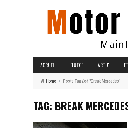
ACCUEIL
TUTO'
ACTU'
E
Home
›
Posts Tagged "Break Mercedes"
TUTO'
PARTAGEZ VOS AVENTURES
TAG: BREAK MERCEDE
COMMENT ÇA MARCHE
AGENDA
SOUVENIRS