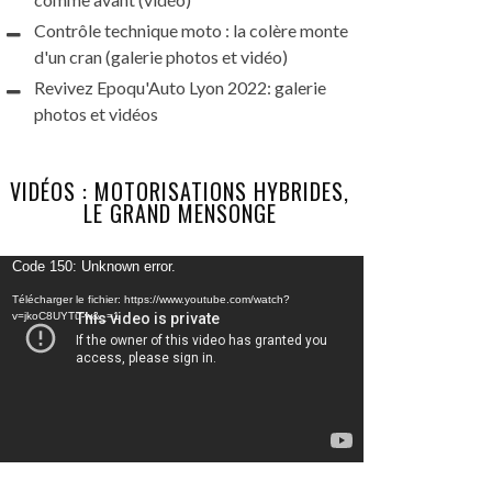
Contrôle technique moto : la colère monte
d'un cran (galerie photos et vidéo)
Revivez Epoqu'Auto Lyon 2022: galerie
photos et vidéos
VIDÉOS : MOTORISATIONS HYBRIDES,
LE GRAND MENSONGE
Lecteur
Code 150: Unknown error.
vidéo
Télécharger le fichier: https://www.youtube.com/watch?
v=jkoC8UYTu-w&_=1