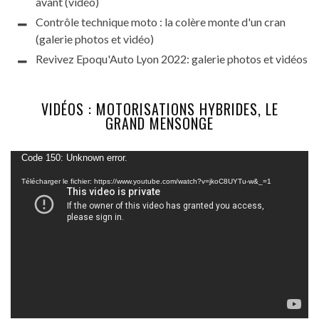
avant (vidéo)
Contrôle technique moto : la colère monte d'un cran
(galerie photos et vidéo)
Revivez Epoqu'Auto Lyon 2022: galerie photos et vidéos
VIDÉOS : MOTORISATIONS HYBRIDES, LE
GRAND MENSONGE
Lecteur
Code 150: Unknown error.
vidéo
Télécharger le fichier: https://www.youtube.com/watch?v=jkoC8UYTu-w&_=1