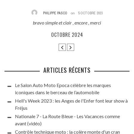
PHILIPPE PASCO
on
5 OCTOBRE 2023
bravo simple et clair , encore , merci
E
ès
OCTOBRE 2024
ARTICLES RÉCENTS
Le Salon Auto Moto Epoca célèbre les marques
iconiques dans le berceau de l’automobile
Hell's Week 2023 : les Anges de l'Enfer font leur show à
Fréjus
Nationale 7 - La Route Bleue - Les Vacances comme
avant (vidéo)
Contrôle technique moto : la colère monte d'un cran