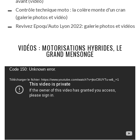
avant (vidéo)
Contrôle technique moto : la colère monte d'un cran
(galerie photos et vidéo)
Revivez Epoqu'Auto Lyon 2022: galerie photos et vidéos
VIDÉOS : MOTORISATIONS HYBRIDES, LE
GRAND MENSONGE
Lecteur
Code 150: Unknown error.
vidéo
Télécharger le fichier: https://www.youtube.com/watch?v=jkoC8UYTu-w&_=1