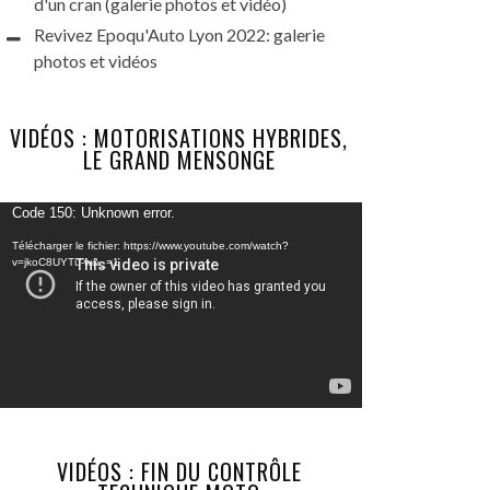
d'un cran (galerie photos et vidéo)
Revivez Epoqu'Auto Lyon 2022: galerie
photos et vidéos
VIDÉOS : MOTORISATIONS HYBRIDES,
LE GRAND MENSONGE
Lecteur
Code 150: Unknown error.
vidéo
Télécharger le fichier: https://www.youtube.com/watch?
v=jkoC8UYTu-w&_=1
VIDÉOS : FIN DU CONTRÔLE