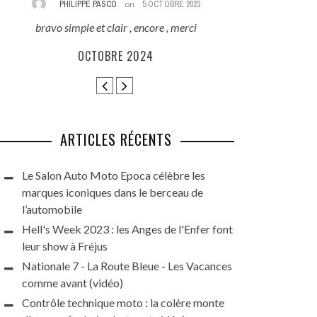
PHILIPPE PASCO
on
5 OCTOBRE 2023
REZA
bravo simple et clair , encore , merci
Excellent reporta
que ces beauté
OCTOBRE 2024
HARLEY DAYS 
GRAN
ARTICLES RÉCENTS
Le Salon Auto Moto Epoca célèbre les
marques iconiques dans le berceau de
l’automobile
Hell's Week 2023 : les Anges de l'Enfer font
leur show à Fréjus
Nationale 7 - La Route Bleue - Les Vacances
comme avant (vidéo)
Contrôle technique moto : la colère monte