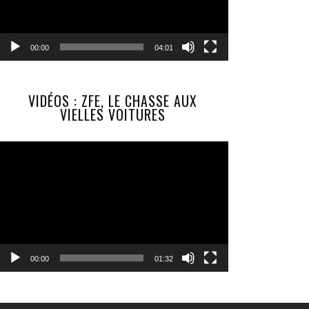
00:00
04:01
VIDÉOS : ZFE, LE CHASSE AUX
VIELLES VOITURES
Lecteur
vidéo
00:00
01:32