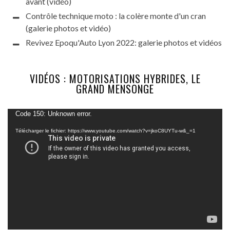
avant (vidéo)
Contrôle technique moto : la colère monte d'un cran
(galerie photos et vidéo)
Revivez Epoqu'Auto Lyon 2022: galerie photos et vidéos
VIDÉOS : MOTORISATIONS HYBRIDES, LE
GRAND MENSONGE
Lecteur
Code 150: Unknown error.
vidéo
Télécharger le fichier: https://www.youtube.com/watch?v=jkoC8UYTu-w&_=1