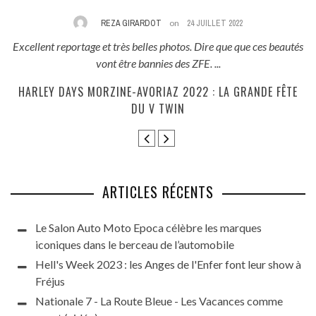
REZA GIRARDOT
on
24 JUILLET 2022
et très belles photos. Dire que que ces beautés
Il n'est hélas pas possibl
ont être bannies des ZFE. ...
une v
RZINE-AVORIAZ 2022 : LA GRANDE FÊTE
LES RÉTROPÉTARADES
DU V TWIN
BEAUJOL
ARTICLES RÉCENTS
Le Salon Auto Moto Epoca célèbre les marques
iconiques dans le berceau de l’automobile
Hell's Week 2023 : les Anges de l'Enfer font leur show à
Fréjus
Nationale 7 - La Route Bleue - Les Vacances comme