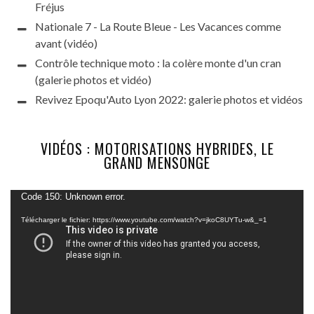
Fréjus
Nationale 7 - La Route Bleue - Les Vacances comme
avant (vidéo)
Contrôle technique moto : la colère monte d'un cran
(galerie photos et vidéo)
Revivez Epoqu'Auto Lyon 2022: galerie photos et vidéos
VIDÉOS : MOTORISATIONS HYBRIDES, LE
GRAND MENSONGE
Lecteur
Code 150: Unknown error.
vidéo
Télécharger le fichier: https://www.youtube.com/watch?v=jkoC8UYTu-w&_=1