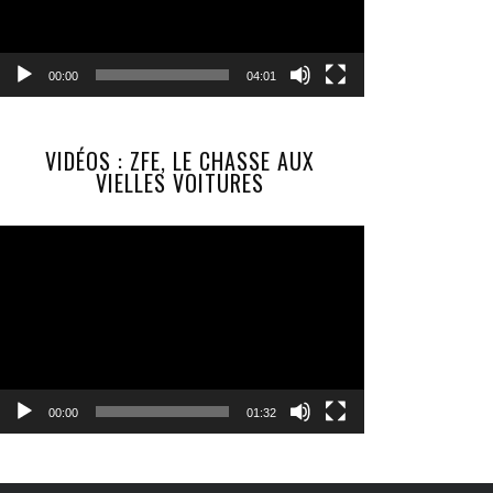
00:00
04:01
VIDÉOS : ZFE, LE CHASSE AUX
VIELLES VOITURES
Lecteur
vidéo
00:00
01:32