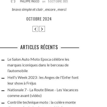
PHILIPPE PASCO
on
5 OCTOBRE 2023
REZA
bravo simple et clair , encore , merci
Excellent reporta
que ces beauté
OCTOBRE 2024
HARLEY DAYS 
GRAN
ARTICLES RÉCENTS
Le Salon Auto Moto Epoca célèbre les
marques iconiques dans le berceau de
l’automobile
Hell's Week 2023 : les Anges de l'Enfer font
leur show à Fréjus
Nationale 7 - La Route Bleue - Les Vacances
comme avant (vidéo)
Contrôle technique moto : la colère monte