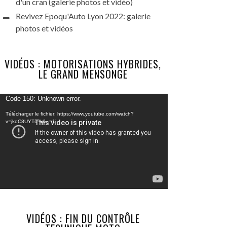
d'un cran (galerie photos et vidéo)
Revivez Epoqu'Auto Lyon 2022: galerie
photos et vidéos
VIDÉOS : MOTORISATIONS HYBRIDES,
LE GRAND MENSONGE
Lecteur
Code 150: Unknown error.
vidéo
Télécharger le fichier: https://www.youtube.com/watch?
v=jkoC8UYTu-w&_=1
VIDÉOS : FIN DU CONTRÔLE