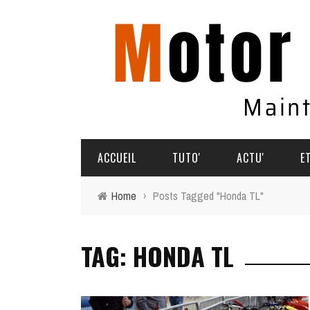
ACCUEIL
TUTO'
ACTU'
E
Home
›
Posts Tagged "Honda TL"
TUTO'
PARTAGEZ VOS AVENTURES
TAG: HONDA TL
COMMENT ÇA MARCHE
AGENDA
SOUVENIRS