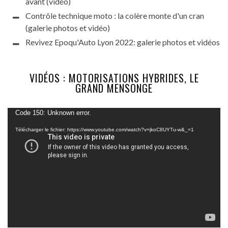
avant (vidéo)
Contrôle technique moto : la colère monte d'un cran
(galerie photos et vidéo)
Revivez Epoqu'Auto Lyon 2022: galerie photos et vidéos
VIDÉOS : MOTORISATIONS HYBRIDES, LE
GRAND MENSONGE
Lecteur
Code 150: Unknown error.
vidéo
Télécharger le fichier: https://www.youtube.com/watch?v=jkoC8UYTu-w&_=1