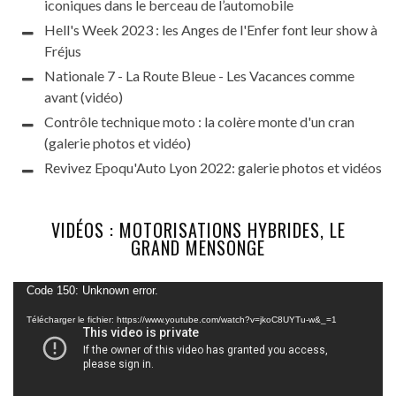
iconiques dans le berceau de l’automobile
Hell's Week 2023 : les Anges de l'Enfer font leur show à
Fréjus
Nationale 7 - La Route Bleue - Les Vacances comme
avant (vidéo)
Contrôle technique moto : la colère monte d'un cran
(galerie photos et vidéo)
Revivez Epoqu'Auto Lyon 2022: galerie photos et vidéos
VIDÉOS : MOTORISATIONS HYBRIDES, LE
GRAND MENSONGE
Lecteur
Code 150: Unknown error.
vidéo
Télécharger le fichier: https://www.youtube.com/watch?v=jkoC8UYTu-w&_=1