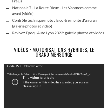
Fréjus
Nationale 7 - La Route Bleue - Les Vacances comme
avant (vidéo)
Contrôle technique moto : la colère monte d'un cran
(galerie photos et vidéo)
Revivez Epoqu'Auto Lyon 2022: galerie photos et vidéos
VIDÉOS : MOTORISATIONS HYBRIDES, LE
GRAND MENSONGE
Lecteur
Code 150: Unknown error.
vidéo
Télécharger le fichier: https://www.youtube.com/watch?v=jkoC8UYTu-w&_=1