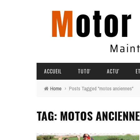
ACCUEIL
TUTO'
ACTU'
E
Home
›
Posts Tagged "motos anciennes"
TUTO'
PARTAGEZ VOS AVENTURES
TAG: MOTOS ANCIENN
COMMENT ÇA MARCHE
AGENDA
SOUVENIRS