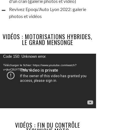
d'un cran (galerie photos et vidéo)
Revivez Epoqu'Auto Lyon 2022: galerie
photos et vidéos
VIDÉOS : MOTORISATIONS HYBRIDES,
LE GRAND MENSONGE
Lecteur
Code 150: Unknown error.
vidéo
Télécharger le fichier: https://www.youtube.com/watch?
v=jkoC8UYTu-w&_=1
VIDÉOS : FIN DU CONTRÔLE