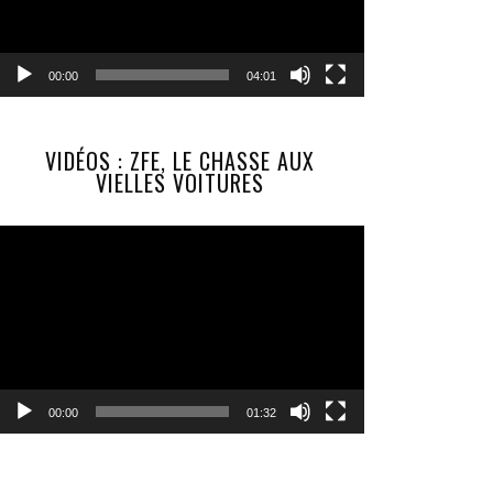
00:00
04:01
VIDÉOS : ZFE, LE CHASSE AUX
VIELLES VOITURES
Lecteur
vidéo
00:00
01:32