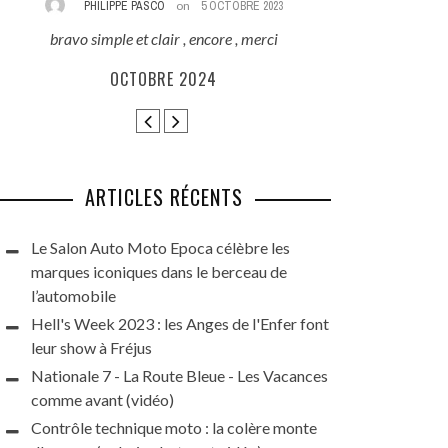
PHILIPPE PASCO
on
5 OCTOBRE 2023
REZA
bravo simple et clair , encore , merci
Excellent reporta
que ces beauté
OCTOBRE 2024
HARLEY DAYS 
GRAN
ARTICLES RÉCENTS
Le Salon Auto Moto Epoca célèbre les
marques iconiques dans le berceau de
l’automobile
Hell's Week 2023 : les Anges de l'Enfer font
leur show à Fréjus
Nationale 7 - La Route Bleue - Les Vacances
comme avant (vidéo)
Contrôle technique moto : la colère monte