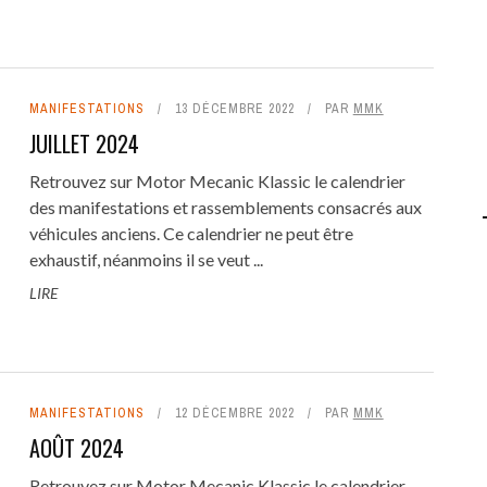
REZA GIRARDOT
on
12 AVRIL 2022
Excellent travail de journalistes professionnels, le
site www.motormecanicklassic.com nous offre des
reportages de très grandes qualités ...
MANIFESTATIONS
13 DÉCEMBRE 2022
PAR
MMK
LA 8E BOURSE EXPO MOTO DE CHAMPOLY
JUILLET 2024
(PHOTOS ET VIDÉO)
Retrouvez sur Motor Mecanic Klassic le calendrier
des manifestations et rassemblements consacrés aux
véhicules anciens. Ce calendrier ne peut être
exhaustif, néanmoins il se veut ...
LIRE
MANIFESTATIONS
12 DÉCEMBRE 2022
PAR
MMK
AOÛT 2024
Retrouvez sur Motor Mecanic Klassic le calendrier