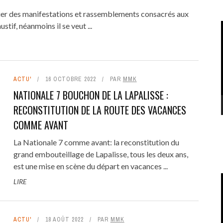
ier des manifestations et rassemblements consacrés aux
stif, néanmoins il se veut ...
ACTU'
16 OCTOBRE 2022
PAR
MMK
NATIONALE 7 BOUCHON DE LA LAPALISSE :
RECONSTITUTION DE LA ROUTE DES VACANCES
COMME AVANT
La Nationale 7 comme avant: la reconstitution du
grand embouteillage de Lapalisse, tous les deux ans,
est une mise en scène du départ en vacances ...
LIRE
ACTU'
18 AOÛT 2022
PAR
MMK