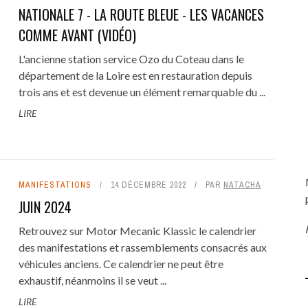
NATIONALE 7 - LA ROUTE BLEUE - LES VACANCES
COMME AVANT (VIDÉO)
L'ancienne station service Ozo du Coteau dans le
département de la Loire est en restauration depuis
L'S WEEK 2023 : LES ANGES DE
NATIONALE 7 - LA ROUTE BLE
5 - REMPLACEMENT VISCO-
ELLES, CHACUN ÉCRIT SA
REVIVAL GALERIE PHOTOS : MAC
TUTO # 14 - RÉFECTION PARE-C
trois ans et est devenue un élément remarquable du ...
ENFER FONT LEUR SHOW À ...
LES VACANCES COMME AVA
R ET CALORSTAT MERCEDES
LÉGENDE
ET BAS DE CAISSE MERCEDES W1
MOTORS À COUCHES (71), ÉDITI
LIRE
(VIDÉO)
13 SEPTEMBRE 2023
0
W124 300 TD
2019
...
17 MAI 2021
0
13 SEPTEMBRE 2023
0
1 AVRIL 2022
0
13 JANVIER 2022
1 MAI 2021
0
0
MANIFESTATIONS
14 DÉCEMBRE 2022
PAR
NATACHA
JUIN 2024
Retrouvez sur Motor Mecanic Klassic le calendrier
des manifestations et rassemblements consacrés aux
véhicules anciens. Ce calendrier ne peut être
exhaustif, néanmoins il se veut ...
LIRE