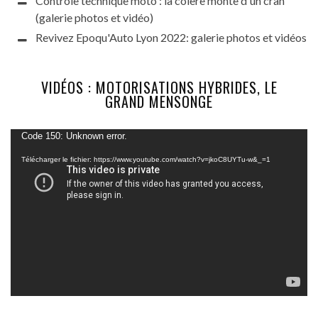
Contrôle technique moto : la colère monte d'un cran
(galerie photos et vidéo)
Revivez Epoqu'Auto Lyon 2022: galerie photos et vidéos
VIDÉOS : MOTORISATIONS HYBRIDES, LE
GRAND MENSONGE
Lecteur
Code 150: Unknown error.
vidéo
Télécharger le fichier: https://www.youtube.com/watch?v=jkoC8UYTu-w&_=1