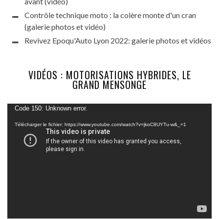
avant (vidéo)
Contrôle technique moto : la colère monte d'un cran
(galerie photos et vidéo)
Revivez Epoqu'Auto Lyon 2022: galerie photos et vidéos
VIDÉOS : MOTORISATIONS HYBRIDES, LE
GRAND MENSONGE
Lecteur
Code 150: Unknown error.
vidéo
Télécharger le fichier: https://www.youtube.com/watch?v=jkoC8UYTu-w&_=1