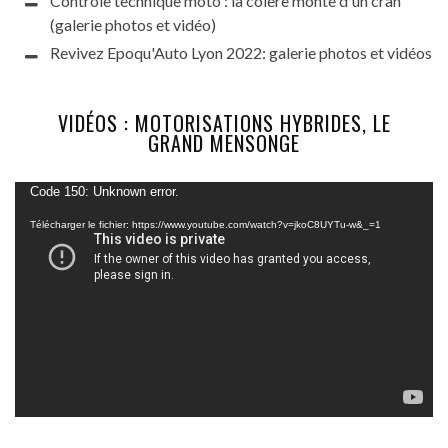
Contrôle technique moto : la colère monte d'un cran
(galerie photos et vidéo)
Revivez Epoqu'Auto Lyon 2022: galerie photos et vidéos
VIDÉOS : MOTORISATIONS HYBRIDES, LE
GRAND MENSONGE
Lecteur
Code 150: Unknown error.
vidéo
Télécharger le fichier: https://www.youtube.com/watch?v=jkoC8UYTu-w&_=1