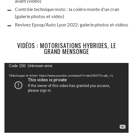
avant (vidéo)
Contrôle technique moto : la colère monte d'un cran
(galerie photos et vidéo)
Revivez Epoqu'Auto Lyon 2022: galerie photos et vidéos
VIDÉOS : MOTORISATIONS HYBRIDES, LE
GRAND MENSONGE
Lecteur
Code 150: Unknown error.
vidéo
Télécharger le fichier: https://www.youtube.com/watch?v=jkoC8UYTu-w&_=1