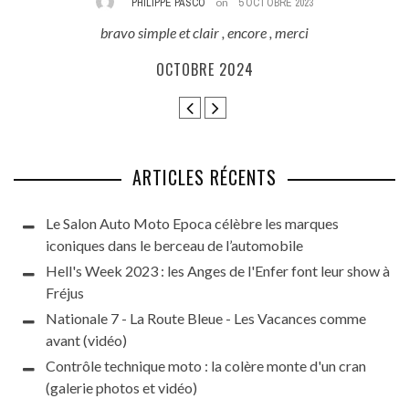
PHILIPPE PASCO
on
5 OCTOBRE 2023
bravo simple et clair , encore , merci
E
ès
OCTOBRE 2024
ARTICLES RÉCENTS
Le Salon Auto Moto Epoca célèbre les marques
iconiques dans le berceau de l’automobile
Hell's Week 2023 : les Anges de l'Enfer font leur show à
Fréjus
Nationale 7 - La Route Bleue - Les Vacances comme
avant (vidéo)
Contrôle technique moto : la colère monte d'un cran
(galerie photos et vidéo)