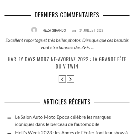
DERNIERS COMMENTAIRES
REZA GIRARDOT
on
24 JUILLET 2022
Excellent reportage et très belles photos. Dire que que ces beautés
Il
vont être bannies des ZFE. ...
HARLEY DAYS MORZINE-AVORIAZ 2022 : LA GRANDE FÊTE
L
DU V TWIN
ARTICLES RÉCENTS
Le Salon Auto Moto Epoca célèbre les marques
iconiques dans le berceau de l’automobile
Hell's Week 2023 : les Anges de l'Enfer font leur show à