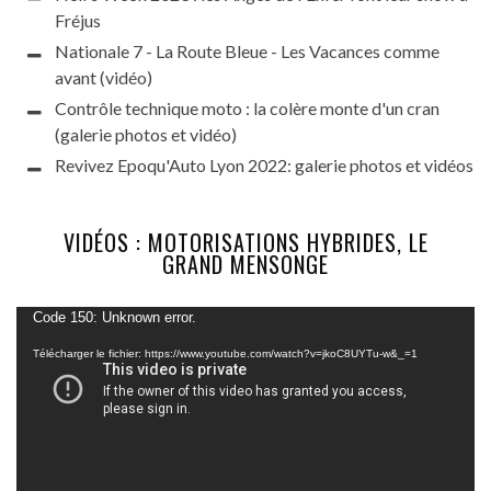
Fréjus
Nationale 7 - La Route Bleue - Les Vacances comme
avant (vidéo)
Contrôle technique moto : la colère monte d'un cran
(galerie photos et vidéo)
Revivez Epoqu'Auto Lyon 2022: galerie photos et vidéos
VIDÉOS : MOTORISATIONS HYBRIDES, LE
GRAND MENSONGE
Lecteur
Code 150: Unknown error.
vidéo
Télécharger le fichier: https://www.youtube.com/watch?v=jkoC8UYTu-w&_=1