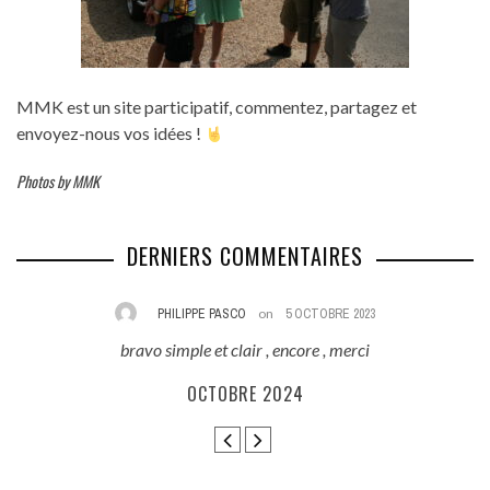
MMK est un site participatif, commentez, partagez et
envoyez-nous vos idées !
Photos by MMK
DERNIERS COMMENTAIRES
PHILIPPE PASCO
on
5 OCTOBRE 2023
bravo simple et clair , encore , merci
E
ès
OCTOBRE 2024