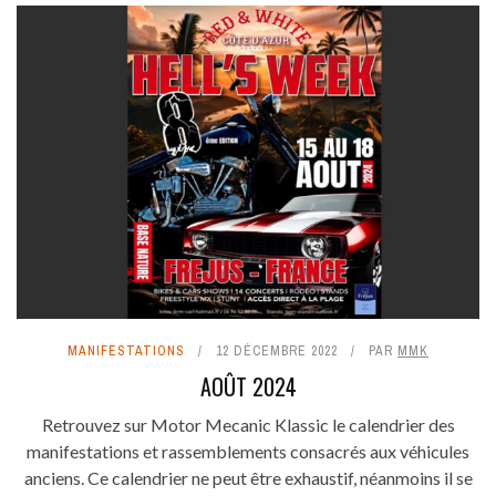
MANIFESTATIONS
12 DÉCEMBRE 2022
PAR
MMK
AOÛT 2024
Retrouvez sur Motor Mecanic Klassic le calendrier des
manifestations et rassemblements consacrés aux véhicules
anciens. Ce calendrier ne peut être exhaustif, néanmoins il se