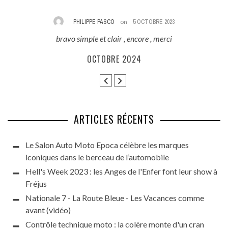
PHILIPPE PASCO
on
5 OCTOBRE 2023
bravo simple et clair , encore , merci
E
ès
OCTOBRE 2024
ARTICLES RÉCENTS
Le Salon Auto Moto Epoca célèbre les marques
iconiques dans le berceau de l’automobile
Hell's Week 2023 : les Anges de l'Enfer font leur show à
Fréjus
Nationale 7 - La Route Bleue - Les Vacances comme
avant (vidéo)
Contrôle technique moto : la colère monte d'un cran