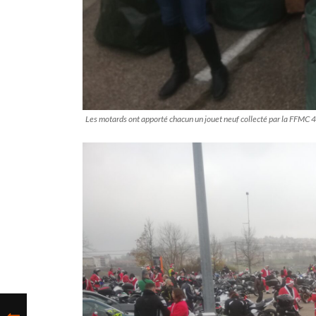
Les motards ont apporté chacun un jouet neuf collecté par la FFMC 