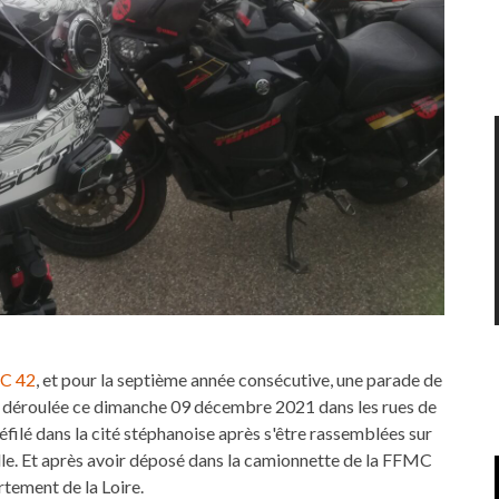
C 42
, et pour la septième année consécutive, une parade de
t déroulée ce dimanche 09 décembre 2021 dans les rues de
éfilé dans la cité stéphanoise après s'être rassemblées sur
ville. Et après avoir déposé dans la camionnette de la FFMC
tement de la Loire.