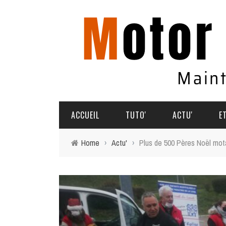
ACCUEIL
TUTO'
ACTU'
E
Home
›
Actu'
›
Plus de 500 Pères Noël mota
TUTO'
PARTAGEZ VOS AVENTURES
COMMENT ÇA MARCHE
AGENDA
SOUVENIRS