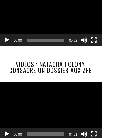
00:00
05:52
VIDÉOS : NATACHA POLONY
CONSACRE UN DOSSIER AUX ZFE
Lecteur
vidéo
00:00
04:01