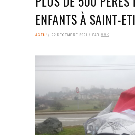
PLUS DE 500 PÈRES
ENFANTS À SAINT-ET
ACTU'
22 DÉCEMBRE 2021
PAR
MMK