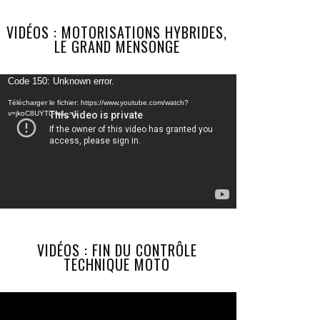
VIDÉOS : MOTORISATIONS HYBRIDES,
LE GRAND MENSONGE
Lecteur
Code 150: Unknown error.
vidéo
Télécharger le fichier: https://www.youtube.com/watch?
v=jkoC8UYTu-w&_=1
VIDÉOS : FIN DU CONTRÔLE
TECHNIQUE MOTO
Lecteur
vidéo