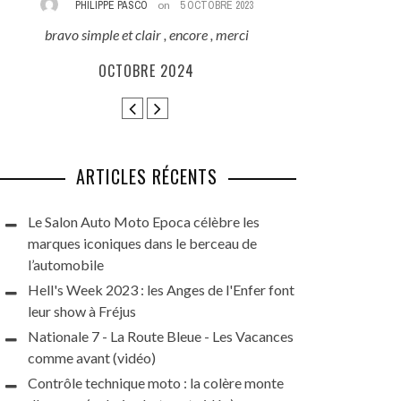
PHILIPPE PASCO
on
5 OCTOBRE 2023
REZA
bravo simple et clair , encore , merci
Excellent reporta
que ces beauté
OCTOBRE 2024
HARLEY DAYS 
GRAN
ARTICLES RÉCENTS
Le Salon Auto Moto Epoca célèbre les
marques iconiques dans le berceau de
l’automobile
Hell's Week 2023 : les Anges de l'Enfer font
leur show à Fréjus
Nationale 7 - La Route Bleue - Les Vacances
comme avant (vidéo)
Contrôle technique moto : la colère monte