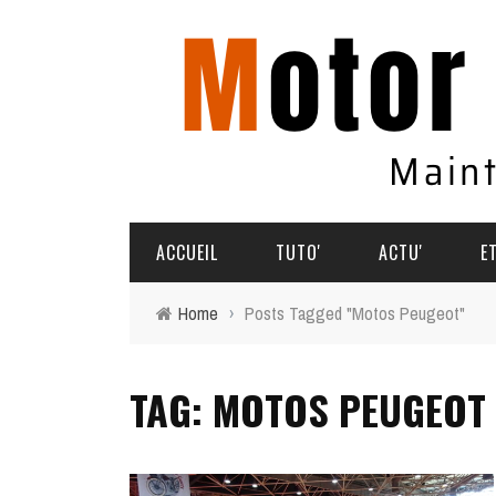
ACCUEIL
TUTO'
ACTU'
E
Home
›
Posts Tagged "Motos Peugeot"
TUTO'
PARTAGEZ VOS AVENTURES
TAG: MOTOS PEUGEOT
COMMENT ÇA MARCHE
AGENDA
SOUVENIRS