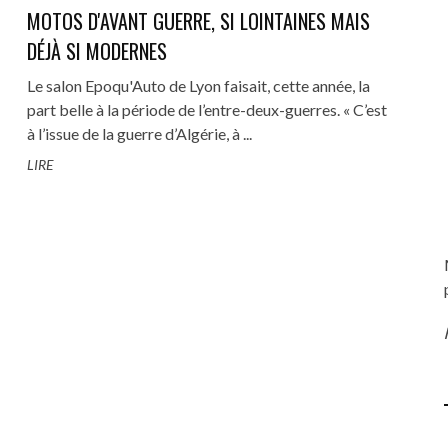
MOTOS D'AVANT GUERRE, SI LOINTAINES MAIS
DÉJÀ SI MODERNES
Le salon Epoqu'Auto de Lyon faisait, cette année, la
part belle à la période de l’entre-deux-guerres. « C’est
L'S WEEK 2023 : LES ANGES DE
NATIONALE 7 - LA ROUTE BLE
5 - REMPLACEMENT VISCO-
ELLES, CHACUN ÉCRIT SA
REVIVAL GALERIE PHOTOS : MAC
TUTO # 14 - RÉFECTION PARE-C
à l’issue de la guerre d’Algérie, à ...
ENFER FONT LEUR SHOW À ...
LES VACANCES COMME AVA
R ET CALORSTAT MERCEDES
LÉGENDE
ET BAS DE CAISSE MERCEDES W1
MOTORS À COUCHES (71), ÉDITI
LIRE
(VIDÉO)
13 SEPTEMBRE 2023
0
W124 300 TD
2019
...
17 MAI 2021
0
13 SEPTEMBRE 2023
0
1 AVRIL 2022
0
13 JANVIER 2022
1 MAI 2021
0
0