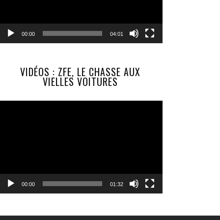
00:00
04:01
VIDÉOS : ZFE, LE CHASSE AUX
VIELLES VOITURES
Lecteur
vidéo
00:00
01:32