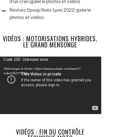
d'un cran (galerie photos et vidéo)
Revivez Epoqu'Auto Lyon 2022: galerie
photos et vidéos
VIDÉOS : MOTORISATIONS HYBRIDES,
LE GRAND MENSONGE
Lecteur
Code 150: Unknown error.
vidéo
Télécharger le fichier: https://www.youtube.com/watch?
v=jkoC8UYTu-w&_=1
VIDÉOS : FIN DU CONTRÔLE