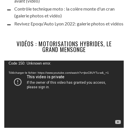
avant (vidéo)
Contrôle technique moto : la colère monte d'un cran
(galerie photos et vidéo)
Revivez Epoqu'Auto Lyon 2022: galerie photos et vidéos
VIDÉOS : MOTORISATIONS HYBRIDES, LE
GRAND MENSONGE
Lecteur
Code 150: Unknown error.
vidéo
Télécharger le fichier: https://www.youtube.com/watch?v=jkoC8UYTu-w&_=1