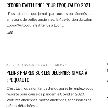
RECORD D'AFFLUENCE POUR EPOQU'AUTO 2021
Plus attendue que jamais par tous les passionnés et
amateurs de belles anciennes, la 42e édition du salon
Epoqu’Auto, qui s'est tenue à Lyon ...
L'S WEEK 2023 : LES ANGES DE
NATIONALE 7 - LA ROUTE BLE
5 - REMPLACEMENT VISCO-
ELLES, CHACUN ÉCRIT SA
REVIVAL GALERIE PHOTOS : MAC
TUTO # 14 - RÉFECTION PARE-C
LIRE
ENFER FONT LEUR SHOW À ...
LES VACANCES COMME AVA
R ET CALORSTAT MERCEDES
LÉGENDE
ET BAS DE CAISSE MERCEDES W1
MOTORS À COUCHES (71), ÉDITI
(VIDÉO)
13 SEPTEMBRE 2023
0
W124 300 TD
2019
...
17 MAI 2021
0
13 SEPTEMBRE 2023
0
1 AVRIL 2022
0
13 JANVIER 2022
1 MAI 2021
0
0
ACTU'
6 NOVEMBRE 2021
PAR
MMK
PLEINS PHARES SUR LES DÉCENNIES SIMCA À
EPOQU'AUTO
C'est LE gros salon tant attendu après le rendez-vous
reporté pour cause de pandémie Covid en 2020.
Voitures anciennes, motos anciennes, accessoires et
pièces détachées, ...