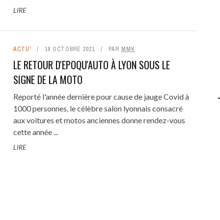
REZA GIRARDOT
on
12 AVRIL 2022
LIRE
Excellent travail de journalistes professionnels, le
site www.motormecanicklassic.com nous offre des
reportages de très grandes qualités ...
ACTU'
19 OCTOBRE 2021
PAR
MMK
LA 8E BOURSE EXPO MOTO DE CHAMPOLY
LE RETOUR D'EPOQU'AUTO À LYON SOUS LE
(PHOTOS ET VIDÉO)
SIGNE DE LA MOTO
Reporté l'année dernière pour cause de jauge Covid à
1000 personnes, le célèbre salon lyonnais consacré
aux voitures et motos anciennes donne rendez-vous
cette année ...
LIRE