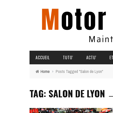
ACCUEIL
TUTO'
ACTU'
E
Home
›
Posts Tagged "Salon de Lyon"
TUTO'
PARTAGEZ VOS AVENTURES
TAG: SALON DE LYON
COMMENT ÇA MARCHE
AGENDA
SOUVENIRS