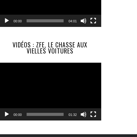
00:00
04:01
VIDÉOS : ZFE, LE CHASSE AUX
VIELLES VOITURES
Lecteur
vidéo
00:00
01:32