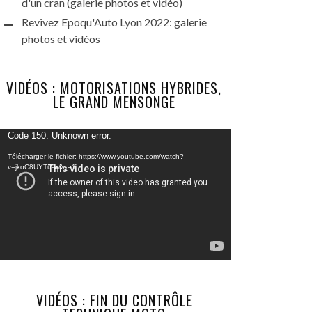
d'un cran (galerie photos et vidéo)
Revivez Epoqu'Auto Lyon 2022: galerie
photos et vidéos
VIDÉOS : MOTORISATIONS HYBRIDES,
LE GRAND MENSONGE
Lecteur
Code 150: Unknown error.
vidéo
Télécharger le fichier: https://www.youtube.com/watch?
v=jkoC8UYTu-w&_=1
VIDÉOS : FIN DU CONTRÔLE