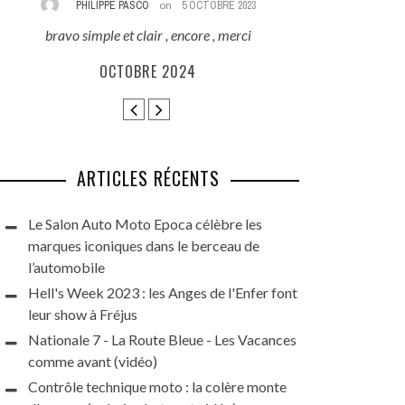
PHILIPPE PASCO
on
5 OCTOBRE 2023
REZA
bravo simple et clair , encore , merci
Excellent reporta
que ces beauté
OCTOBRE 2024
HARLEY DAYS 
GRAN
ARTICLES RÉCENTS
Le Salon Auto Moto Epoca célèbre les
marques iconiques dans le berceau de
l’automobile
Hell's Week 2023 : les Anges de l'Enfer font
leur show à Fréjus
Nationale 7 - La Route Bleue - Les Vacances
comme avant (vidéo)
Contrôle technique moto : la colère monte