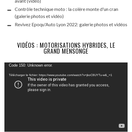
avant (vidéo)
Contrôle technique moto : la colère monte d'un cran
(galerie photos et vidéo)
Revivez Epoqu'Auto Lyon 2022: galerie photos et vidéos
VIDÉOS : MOTORISATIONS HYBRIDES, LE
GRAND MENSONGE
Lecteur
Code 150: Unknown error.
vidéo
Télécharger le fichier: https://www.youtube.com/watch?v=jkoC8UYTu-w&_=1