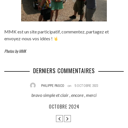
MMK est un site participatif, commentez, partagez et
envoyez-nous vos idées !
Photos by MMK
DERNIERS COMMENTAIRES
PHILIPPE PASCO
on
5 OCTOBRE 2023
bravo simple et clair , encore , merci
E
ès
OCTOBRE 2024