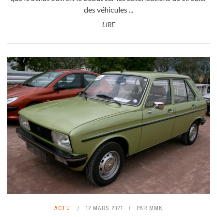
des véhicules ...
LIRE
ACTU'
12 MARS 2021
PAR
MMK