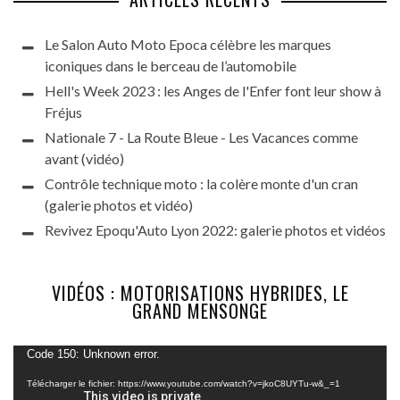
Le Salon Auto Moto Epoca célèbre les marques
iconiques dans le berceau de l’automobile
Hell's Week 2023 : les Anges de l'Enfer font leur show à
Fréjus
Nationale 7 - La Route Bleue - Les Vacances comme
avant (vidéo)
Contrôle technique moto : la colère monte d'un cran
(galerie photos et vidéo)
Revivez Epoqu'Auto Lyon 2022: galerie photos et vidéos
VIDÉOS : MOTORISATIONS HYBRIDES, LE
GRAND MENSONGE
Lecteur
Code 150: Unknown error.
vidéo
Télécharger le fichier: https://www.youtube.com/watch?v=jkoC8UYTu-w&_=1