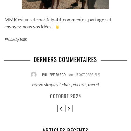
MMK est un site participatif, commentez, partagez et
envoyez-nous vos idées !
Photos by MMK
DERNIERS COMMENTAIRES
PHILIPPE PASCO
on
5 OCTOBRE 2023
bravo simple et clair , encore , merci
E
ès
OCTOBRE 2024
ARTICLES RÉCENTS