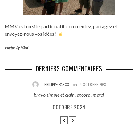
MMK est un site participatif, commentez, partagez et
envoyez-nous vos idées !
Photos by MMK
DERNIERS COMMENTAIRES
PHILIPPE PASCO
on
5 OCTOBRE 2023
bravo simple et clair , encore , merci
E
ès
OCTOBRE 2024