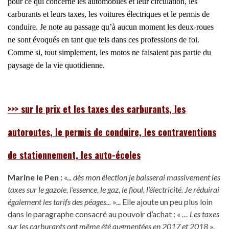
pour
ce qui concerne les automobiles et l
eur
circulation, les
carburants et leurs taxes, les voitures électriques et le permis de
conduire. Je note au passage qu’à aucun moment les deux-roues
n
e sont évoqués en tant que tels
dans ces professions de foi.
Comme si, tout simplement, les motos ne faisaient pas partie du
paysage de la vie quotidienne.
>>> sur le prix et les taxes des carburants, les
autoroutes, le permis de conduire, les contraventions
de stationnement, les auto-écoles
Marine le Pen :
«.
.. dès mon élection je baisserai massivement les
taxes sur le gazole, l’essence, le gaz, le fioul, l’électricité. Je réduirai
également les tarifs des pé
ag
es...
»... Elle ajoute un peu plus loin
dans le paragraphe consacré au pouvoir d’achat : «
… Les taxes
sur les carburants ont même été augmentées en 2017 et 2018
».